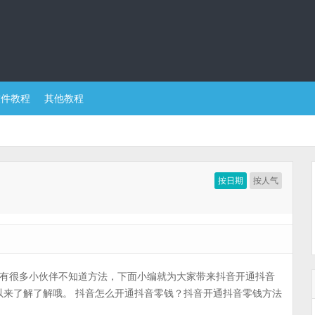
软件教程
其他教程
按日期
按人气
?有很多小伙伴不知道方法，下面小编就为大家带来抖音开通抖音
以来了解了解哦。 抖音怎么开通抖音零钱？抖音开通抖音零钱方法